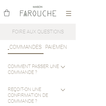
FOIRE AUX QUESTIONS
COMMANDES
PAIEMENTS
COMMENT PASSER UNE
COMMANDE ?
Visitez la boutique en ligne de
Maison Farouche et
REÇOIT-ON UNE
sélectionnez le ou les articles
CONFIRMATION DE
qui vous conviennent en les
COMMANDE ?
ajoutant à votre « Panier ».