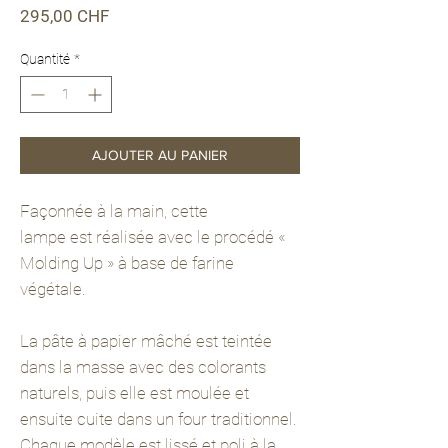
Prix
295,00 CHF
Quantité
*
AJOUTER AU PANIER
Façonnée à la main, cette
lampe est réalisée avec le procédé «
Molding Up » à base de farine
végétale.
La pâte à papier mâché est teintée
dans la masse avec des colorants
naturels, puis elle est moulée et
ensuite cuite dans un four traditionnel.
Chaque modèle est lissé et poli à la