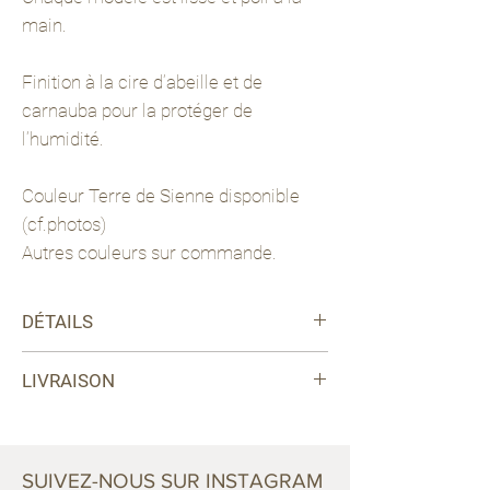
main.
Finition à la cire d’abeille et de
carnauba pour la protéger de
l’humidité.
Couleur Terre de Sienne disponible
(cf.photos)
Autres couleurs sur commande.
DÉTAILS
Couleur : Terre de Sienne
LIVRAISON
Matériaux : plâtre et papier mâché
Type: neuf - fait main
Les prix de livraison sont calculés en
Dimensions: H 50 cm, L 20 cm, P 50
fonction du poids des produits choisis.
cm
Le prix final de votre commande sera
SUIVEZ-NOUS SUR INSTAGRAM