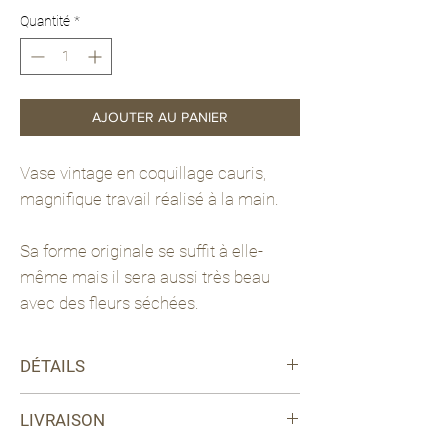
Quantité
*
AJOUTER AU PANIER
Vase vintage en coquillage cauris,
magnifique travail réalisé à la main.
Sa forme originale se suffit à elle-
même mais il sera aussi très beau
avec des fleurs séchées.
DÉTAILS
Couleur : blanc crème
LIVRAISON
Matériaux : coquillages